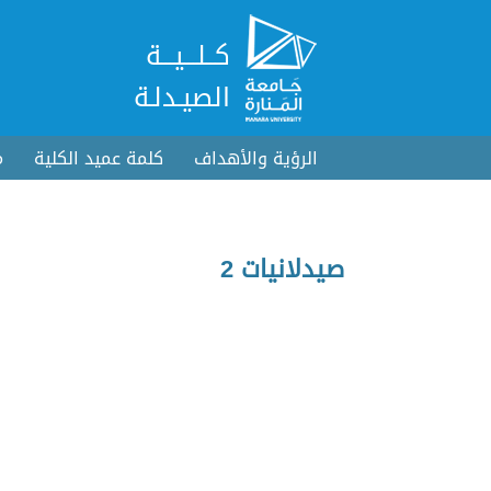
كــلـــيـــة
الصيـدلـة
الرؤية والأهداف
كلمة عميد الكلية
م
صيدلانيات 2