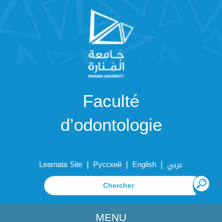
Faculté
d’odontologie
|
|
|
Learnata Site
Русский
English
عربي
MENU